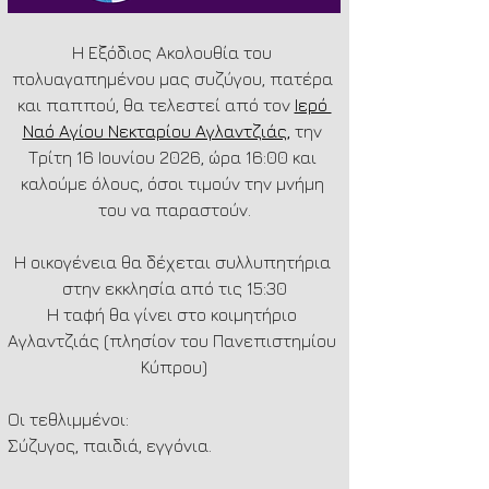
Η Εξόδιος Ακολουθία του 
πολυαγαπημένου μας συζύγου, πατέρα 
και παππού, θα τελεστεί από τον 
Ιερό 
Ναό Αγίου Νεκταρίου Αγλαντζιάς
,
 την 
Τρίτη 16 Ιουνίου 2026, ώρα 16:00 και 
καλούμε όλους, όσοι τιμούν την μνήμη 
του να παραστούν.
Η οικογένεια θα δέχεται συλλυπητήρια 
στην εκκλησία από τις 15:30
Η ταφή θα γίνει στο κοιμητήριο 
Αγλαντζιάς (πλησίον του Πανεπιστημίου 
Κύπρου)
Οι τεθλιμμένοι:
Σύζυγος, παιδιά, εγγόνια.