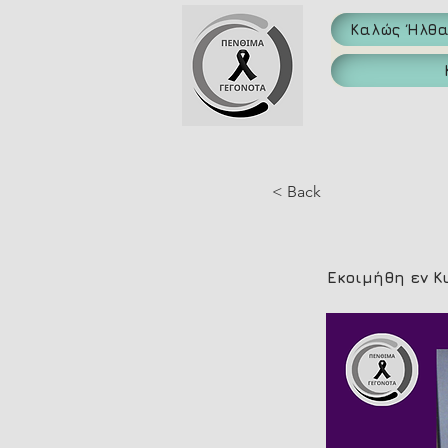
Καλώς Ήλθ
< Back
Εκοιμήθη εν 