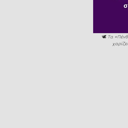
🕊️ 
Τα «Πένθ
χαρίζε