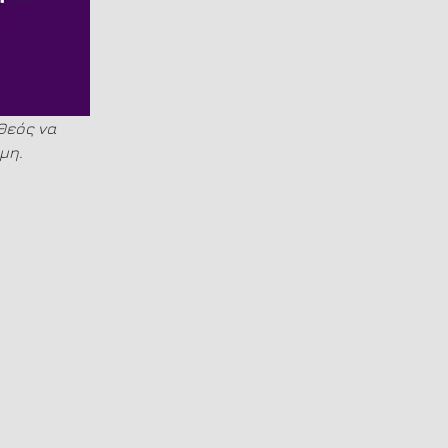
Θεός να 
μη.