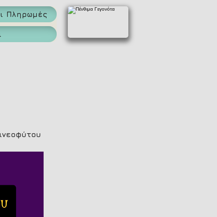
αι Πληρωμές
α
ανεοφύτου 