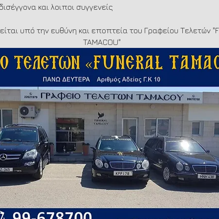
 δισέγγονα και λοιποι συγγενείς    
λείται υπό την ευθύνη και εποπτεία του Γραφείου Τελετών "
TAMACOU"