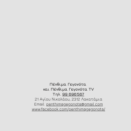
Πένθιμα Γεγονότα
και Πένθιμα Γεγονότα TV
Τηλ.
99 696567
21 Αγίου Νικολάου, 2312 Λακατάμια
Email:
penthimagegonota@gmail.com
www.facebook.com/penthimagegonota/