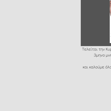
Τελείται την Κυ
3μηνο μν
και καλούμε όλ