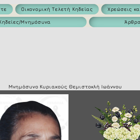
ατε
Οικονομική Τελετή Κηδείας
Χρεώσεις κ
Κηδείες/Μνημόσυνα
Άρθρ
Μνημόσυνο Κυριακούς Θεμιστοκλή Ιωάννου