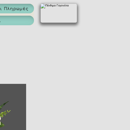
αι Πληρωμές
α