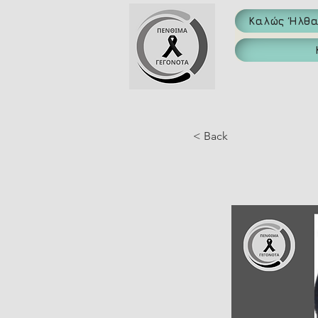
Καλώς Ήλθ
< Back