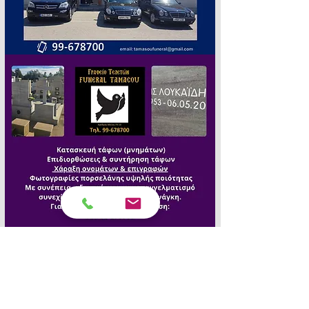
Τα «Πένθιμα Γεγονότα» σας 
εκφράζουν ειλικρινή συλλυπητήρια.Ὁ 
Θεός να χαρίζει δύναμη και 
παρηγοριά στην οικογένεια. Αιωνία 
του ἡ μνήμη.