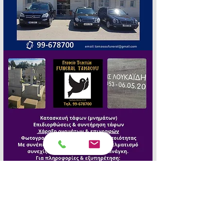
Τα «Πένθιμα Γεγονότα» σας 
εκφράζουν ειλικρινή συλλυπητήρια.Ὁ 
Θεός να χαρίζει δύναμη και 
παρηγοριά στην οικογένεια. Αιωνία 