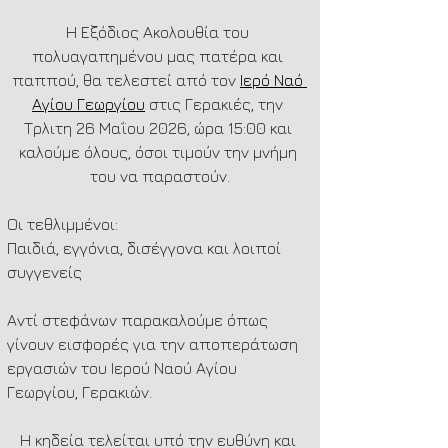
Η Εξόδιος Ακολουθία του 
πολυαγαπημένου μας πατέρα και 
παππού, θα τελεστεί από τον 
Ιερό Ναό 
Αγίου Γεωργίου
 στις Γερακιές, την 
Τρλιτη 26 Μαΐου 2026, ώρα 15:00 και 
καλούμε όλους, όσοι τιμούν την μνήμη 
του να παραστούν.
Οι τεθλιμμένοι:
Παιδιά, εγγόνια, δισέγγονα και λοιποί 
συγγενείς
Αντί στεφάνων παρακαλούμε όπως 
γίνουν εισφορές για την αποπεράτωση 
εργασιών του Ιερού Ναού Αγίου 
Γεωργίου, Γερακιών.
Η κηδεία τελείται υπό την ευθύνη και 