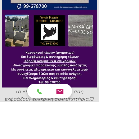
Τα «Πένθιμα Γεγονότα» σας 
εκφράζουν ειλικρινή συλλυπητήρια.Ὁ 
Θεός να χαρίζει δύναμη και 
παρηγοριά στην οικογένεια. Αιωνία 
της ἡ μνήμη.