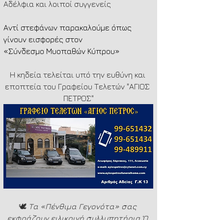
Αδέλφια και λοιποί συγγενείς
Αντί στεφάνων παρακαλούμε όπως 
γίνουν εισφορές στον
«Σύνδεσμο Μυοπαθών Κύπρου»
Η κηδεία τελείται υπό την ευθύνη και 
εποπτεία του Γραφείου Τελετών "ΑΓΙΟΣ 
ΠΕΤΡΟΣ"
🕊️ 
Τα «Πένθιμα Γεγονότα» σας 
εκφράζουν ειλικρινή συλλυπητήρια.Ὁ 