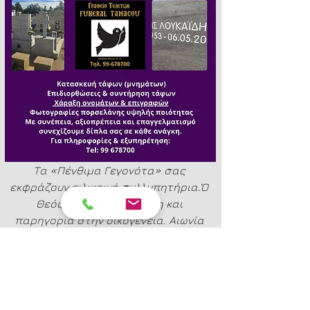
Τα «Πένθιμα Γεγονότα» σας 
εκφράζουν ειλικρινή συλλυπητήρια.Ὁ 
Θεός να χαρίζει δύναμη και 
παρηγοριά στην οικογένεια. Αιωνία 
της ἡ μνήμη.