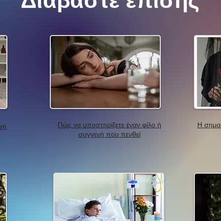
Διαβάστε επίσης
Πώς να υποστηρίξετε έναν φίλο ή
Η σημα
ση
συγγενή που πενθεί