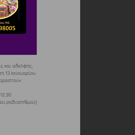
ς και αδελφής, 
τη 13 Ιανουαρίου 
παραστούν.
12:30
κου ραδιοστθμού)