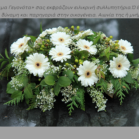
ιμα Γεγονότα» σας εκφράζουν ειλικρινή συλλυπητήρια.Ὁ Θ
δύναμη και παρηγοριά στην οικογένεια. Αιωνία της ἡ μνή