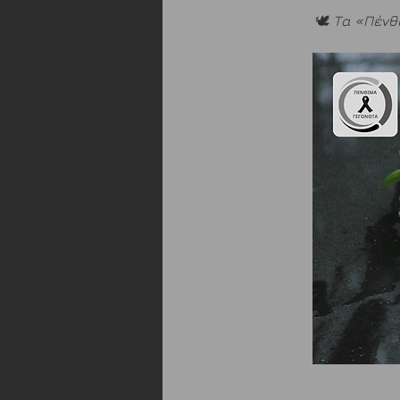
🕊️ 
Τα «Πένθ