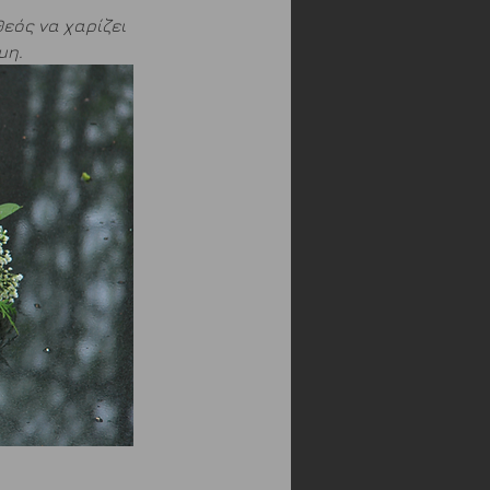
εός να χαρίζει 
μη.