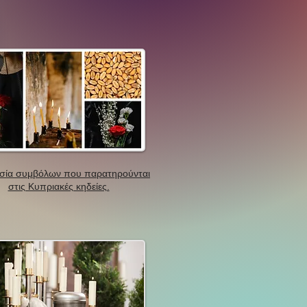
σία συμβόλων που παρατηρούνται
στις Κυπριακές κηδείες.