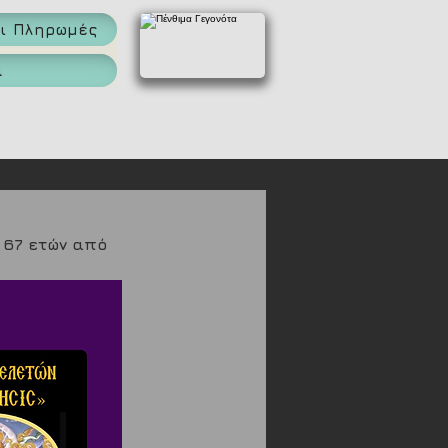
αι Πληρωμές
α
 67 ετών από 