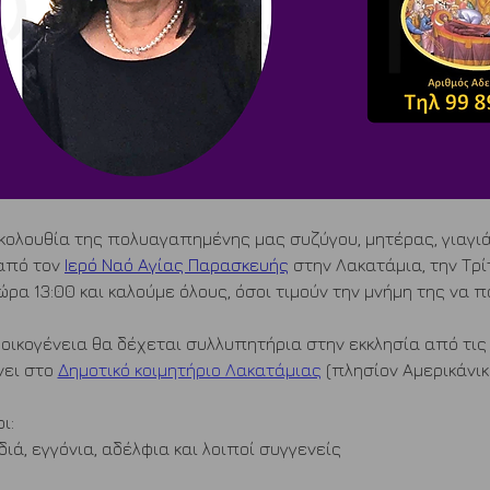
κολουθία της πολυαγαπημένης μας συζύγου, μητέρας, γιαγιά
από τον 
Ιερό Ναό Αγίας Παρασκευής
 στην Λακατάμια, την Τρί
ώρα 13:00 και καλούμε όλους, όσοι τιμούν την μνήμη της να 
 οικογένεια θα δέχεται συλλυπητήρια στην εκκλησία από τις 
ει στο 
Δημοτικό κοιμητήριο Λακατάμιας
 (πλησίον Αμερικάνι
ι:
διά, εγγόνια, αδέλφια και λοιποί συγγενείς