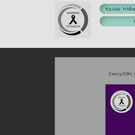
Καλώς Ήλθ
Εκοιμήθη 