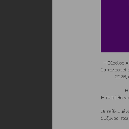
Η Εξόδιος Α
θα τελεστεί 
2026, 
Η
Η ταφή θα γίν
Οι τεθλιμμένο
Σύζυγος, παι