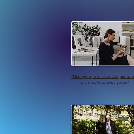
"Πλοήγηση στο κενό: Αντιμετώπι
της απώλειας ενός γονέα"