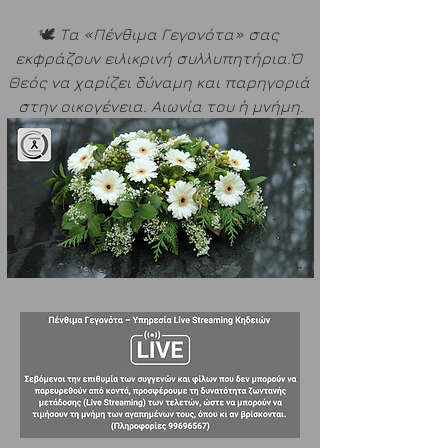
🕊️ 
Τα «Πένθιμα Γεγονότα» σας 
εκφράζουν ειλικρινή συλλυπητήρια.Ὁ 
Θεός να χαρίζει δύναμη και παρηγοριά 
στην οικογένεια. Αιωνία του ἡ μνήμη.