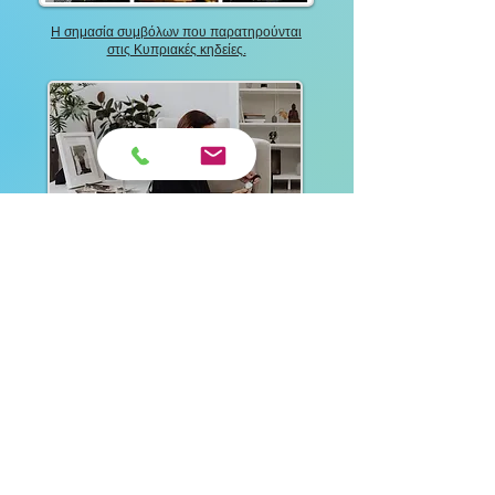
Η σημασία συμβόλων που παρατηρούνται
στις Κυπριακές κηδείες.
"Πλοήγηση στο κενό: Αντιμετώπιση
της απώλειας ενός γονέα"
ΔΙΑΦΗΜΙΣΗ