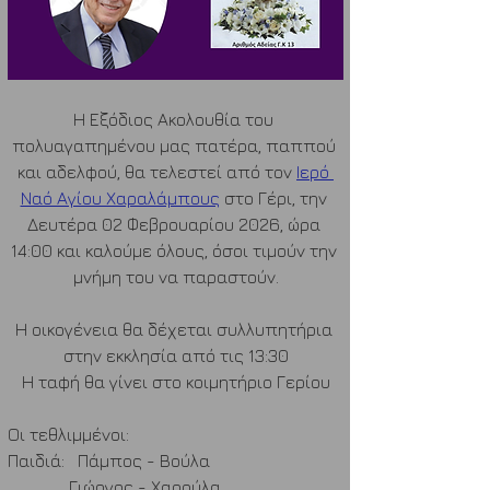
Η Εξόδιος Ακολουθία του 
πολυαγαπημένου μας πατέρα, παππού 
και αδελφού, θα τελεστεί από τον 
Ιερό 
Ναό Αγίου Χαραλάμπους
 στο Γέρι, την 
Δευτέρα 02 Φεβρουαρίου 2026, ώρα 
14:00 και καλούμε όλους, όσοι τιμούν την 
μνήμη του να παραστούν.
Η οικογένεια θα δέχεται συλλυπητήρια 
στην εκκλησία από τις 13:30
Η ταφή θα γίνει στο κοιμητήριο Γερίου
Οι τεθλιμμένοι:
Παιδιά:   Πάμπος - Βούλα 
              Γιώργος - Χαρούλα