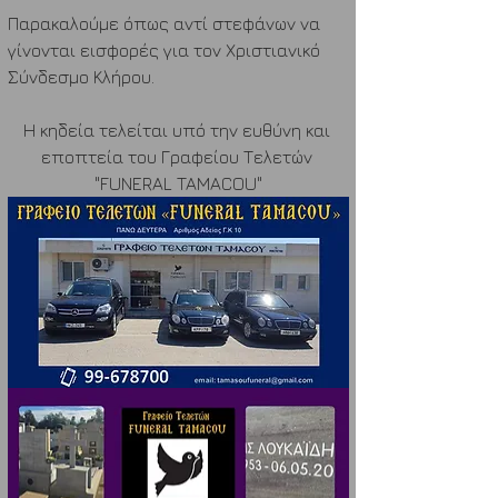
Παρακαλούμε όπως αντί στεφάνων να 
γίνονται εισφορές για τον Χριστιανικό 
Σύνδεσμο Κλήρου.
Η κηδεία τελείται υπό την ευθύνη και 
εποπτεία του Γραφείου Τελετών 
"FUNERAL TAMACOU"