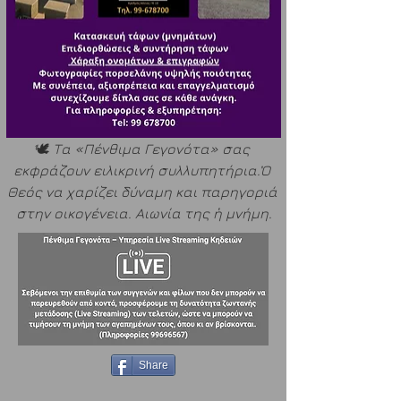
🕊️ 
Τα «Πένθιμα Γεγονότα» σας 
εκφράζουν ειλικρινή συλλυπητήρια.Ὁ 
Θεός να χαρίζει δύναμη και παρηγοριά 
στην οικογένεια. Αιωνία της ἡ μνήμη.
Share