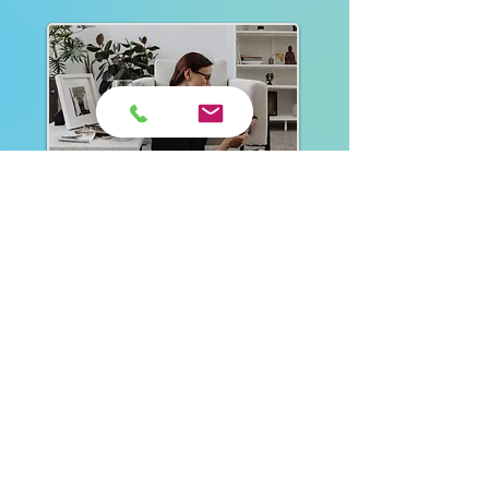
"Πλοήγηση στο κενό: Αντιμετώπιση
της απώλειας ενός γονέα"
ΔΙΑΦΗΜΙΣΗ