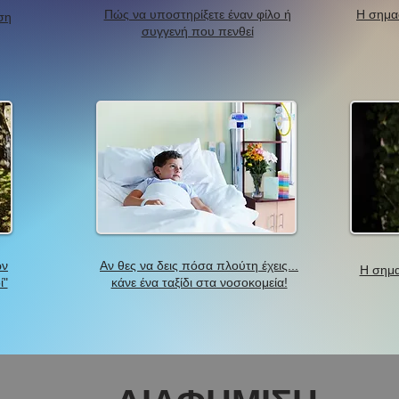
Πώς να υποστηρίξετε έναν φίλο ή
Η σημα
ση
συγγενή που πενθεί
ων
Αν θες να δεις πόσα πλούτη έχεις...
Η σημα
ί"
κάνε ένα ταξίδι στα νοσοκομεία!