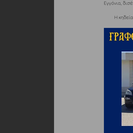
Εγγόνια, δισ
 Η κηδεία τελείται υπό την ευθύνη και εποπτεία του Γραφείου Τελετών "FUNERAL 