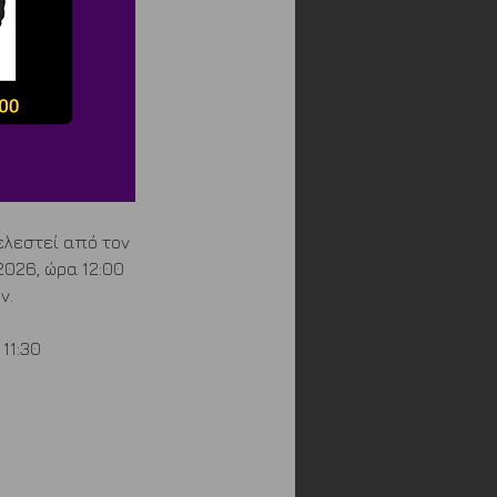
ελεστεί από τον 
026, ώρα 12:00 
ν.
11:30