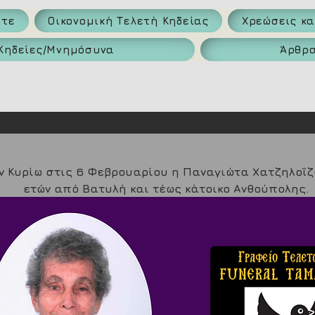
ατε
Οικονομική Τελετή Κηδείας
Χρεώσεις κ
Κηδείες/Μνημόσυνα
Άρθρ
ν Κυρίω στις 6 Φεβρουαρίου η Παναγιώτα Χατζηλοΐζο
ετών από Βατυλή και τέως κάτοικο Ανθούπολης.