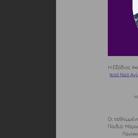
Η Εξόδιος Ακ
Ιερό Ναό Αγ
Η
Οι τεθλιμμένο
Παιδιά: Μάρω
        