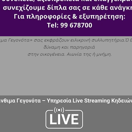
ιμα Γεγονότα» σας εκφράζουν ειλικρινή συλλυπητήρια.Ὁ Θ
δύναμη και παρηγοριά 
στην οικογένεια. Αιωνία της ἡ μνήμη.