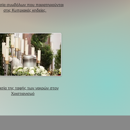
σία συμβόλων που παρατηρούνται
στις Κυπριακές κηδείες.
σία της ταφής των νεκρών στον
Χριστιανισμό