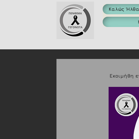
Καλώς Ήλθ
Εκοιμήθη ε