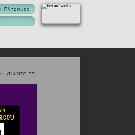
αι Πληρωμές
α
υ (ΠΑΤΟΥ) 93 