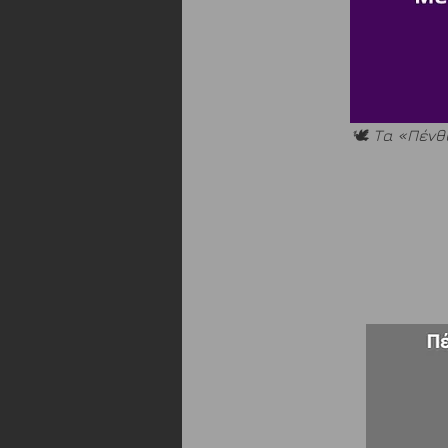
🕊️ 
Τα «Πένθ