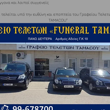
έγγονα και λοιποί συγγενείς
TAMACOU"