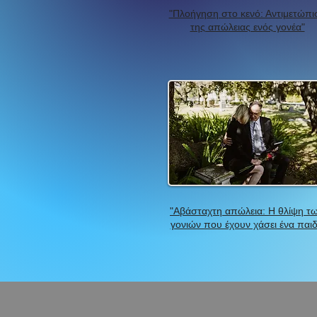
"Πλοήγηση στο κενό: Αντιμετώπι
της απώλειας ενός γονέα"
"Αβάσταχτη απώλεια: Η θλίψη τ
γονιών που έχουν χάσει ένα παιδ