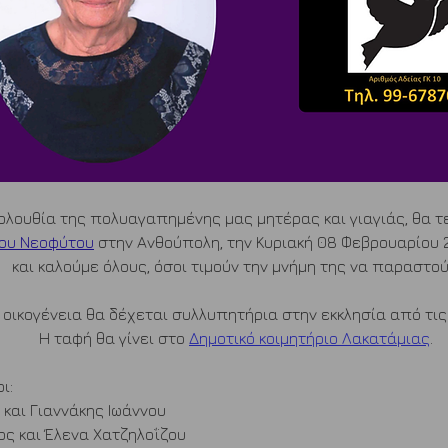
ολουθία της πολυαγαπημένης μας μητέρας και γιαγιάς, θα τ
ίου Νεοφύτου
 στην Ανθούπολη, την Κυριακή 08 Φεβρουαρίου 2
και καλούμε όλους, όσοι τιμούν την μνήμη της να παραστού
 οικογένεια θα δέχεται συλλυπητήρια στην εκκλησία από τις 
Η ταφή θα γίνει στο 
Δημοτικό κοιμητήριο Λακατάμιας
.
ι:
 και Γιαννάκης Ιωάννου
    Πανίκκος και Έλενα Χατζηλοΐζου