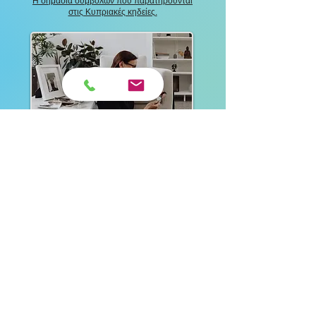
Η σημασία συμβόλων που παρατηρούνται
στις Κυπριακές κηδείες.
"Πλοήγηση στο κενό: Αντιμετώπιση
της απώλειας ενός γονέα"
ΔΙΑΦΗΜΙΣΗ