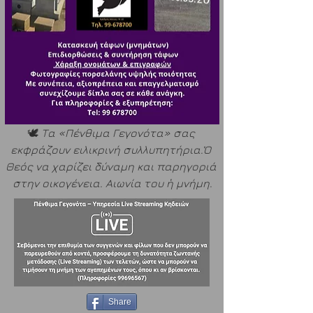
🕊️ 
Τα «Πένθιμα Γεγονότα» σας 
εκφράζουν ειλικρινή συλλυπητήρια.Ὁ 
Θεός να χαρίζει δύναμη και παρηγοριά 
στην οικογένεια. Αιωνία του ἡ μνήμη.
Share