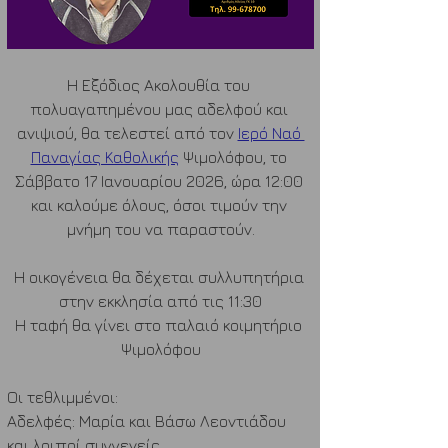
Η Εξόδιος Ακολουθία του 
πολυαγαπημένου μας αδελφού και 
ανιψιού, θα τελεστεί από τον 
Ιερό Ναό 
Παναγίας Καθολικής
 Ψιμολόφου, το 
Σάββατο 17 Ιανουαρίου 2026, ώρα 12:00 
και καλούμε όλους, όσοι τιμούν την 
μνήμη του να παραστούν.
Η οικογένεια θα δέχεται συλλυπητήρια 
στην εκκλησία από τις 11:30
Η ταφή θα γίνει στο παλαιό κοιμητήριο 
Ψιμολόφου
Οι τεθλιμμένοι:
Αδελφές: Μαρία και Βάσω Λεοντιάδου
και λοιποί συγγενείς