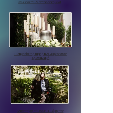
κάνε ένα ταξίδι στα νοσοκομεία!
Η σημασία της ταφής των νεκρών στον
Χριστιανισμό
"Αβάσταχτη απώλεια: Η θλίψη των