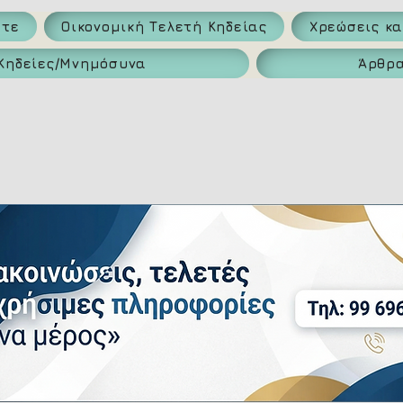
ατε
Οικονομική Τελετή Κηδείας
Χρεώσεις κ
Κηδείες/Μνημόσυνα
Άρθρ