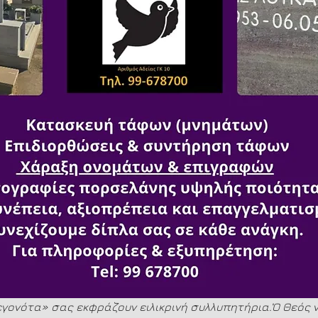
γονότα» σας εκφράζουν ειλικρινή συλλυπητήρια.Ὁ Θεός ν