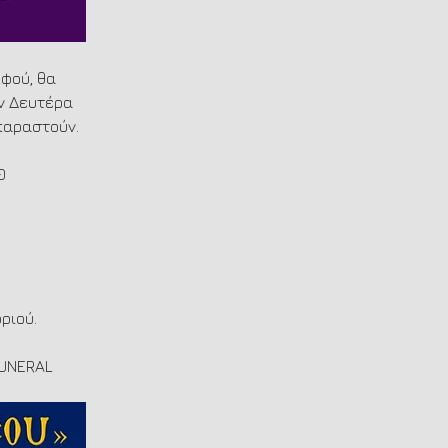
φού, θα 
ν Δευτέρα 
 παραστούν.
0
ριού.
FUNERAL 