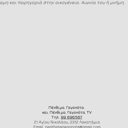
αμη και παρηγοριά στην οικογένεια. Αιωνία του ἡ μνήμη.
Πένθιμα Γεγονότα
και Πένθιμα Γεγονότα TV
Τηλ.
99 696567
21 Αγίου Νικολάου, 2312 Λακατάμια
Email:
penthimagegonota@gmail.com