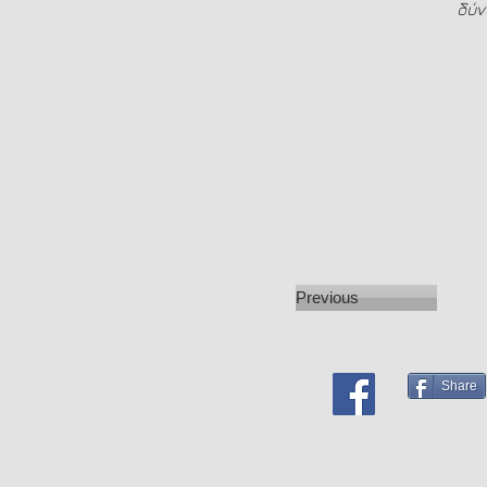
δύν
Previous
Share