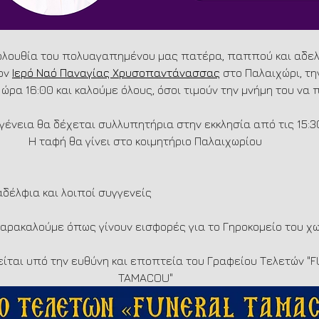
ολουθία του πολυαγαπημένου μας πατέρα, παππού και αδελ
ον 
Ιερό Ναό Παναγίας Χρυσοπαντάνασσας
 στο Παλαιχώρι, τη
, ώρα 16:00 και καλούμε όλους, όσοι τιμούν την μνήμη του να
ογένεια θα δέχεται συλλυπητήρια στην εκκλησία από τις 15:3
Η ταφή θα γίνει στο κοιμητήριο Παλαιχωρίου
 αδέλφια και λοιποί συγγενείς
αρακαλούμε όπως γίνουν εισφορές για το Γηροκομείο του χω
είται υπό την ευθύνη και εποπτεία του Γραφείου Τελετών "
TAMACOU"