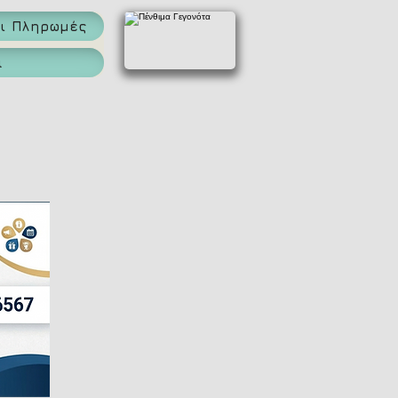
αι Πληρωμές
α