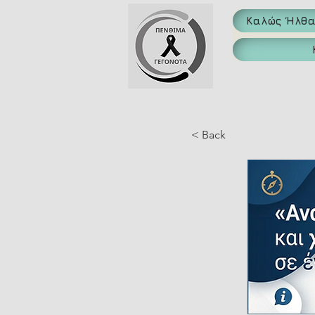
Καλώς Ήλθ
< Back