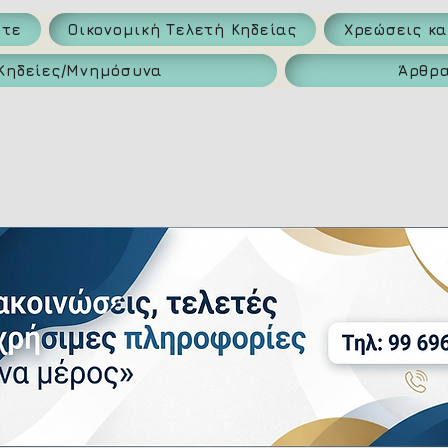
ατε
Οικονομική Τελετή Κηδείας
Χρεώσεις κ
Κηδείες/Μνημόσυνα
Άρθρ