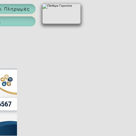
αι Πληρωμές
α