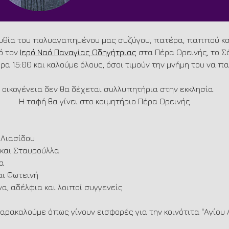
υθία του πολυαγαπημένου μας συζύγου, πατέρα, παππού κα
 τον 
Ιερό Ναό Παναγίας Οδηγήτριας
 στα Πέρα Ορεινής, το Σ
ρα 15:00 και καλούμε όλους, όσοι τιμούν την μνήμη του να π
 οικογένεια δεν θα δέχεται συλλυπητήρια στην εκκλησία.
Η ταφή θα γίνει στο κοιμητήριο Πέρα Ορεινής
 Λιασίδου
ς και Σταυρούλλα
άνα 
άριος και Φωτεινή
να, αδέλφια και λοιποί συγγενείς
αρακαλούμε όπως γίνουν εισφορές για την κοινότιτα "Αγίου 