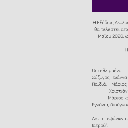
Η Εξόδιος Ακολο
θα τελεστεί από
Μαΐου 2026, ώ
Η
Οι τεθλιμμένοι:
Σύζυγος:  Ιωάννα
Παιδιά:    Μάριο
               Χριστι
              Μ
Εγγόνια, δισέγγο
Αντί στεφάνων π
Ιατρού".