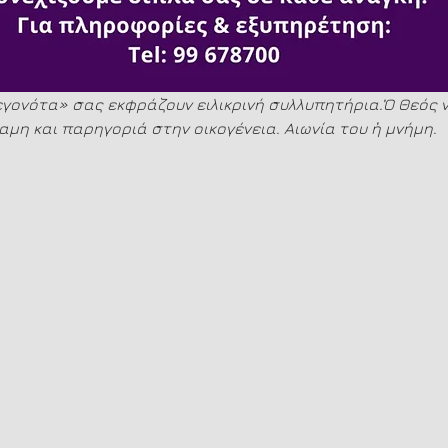
γονότα» σας εκφράζουν ειλικρινή συλλυπητήρια.Ὁ Θεός ν
αμη και παρηγοριά στην οικογένεια. Αιωνία του ἡ μνήμη.