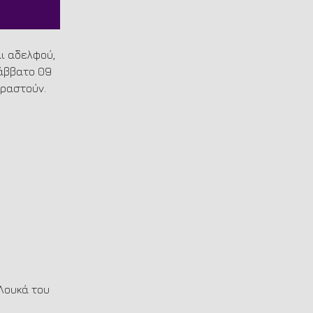
ι αδελφού, 
άββατο 09 
αραστούν.
Λουκά του 