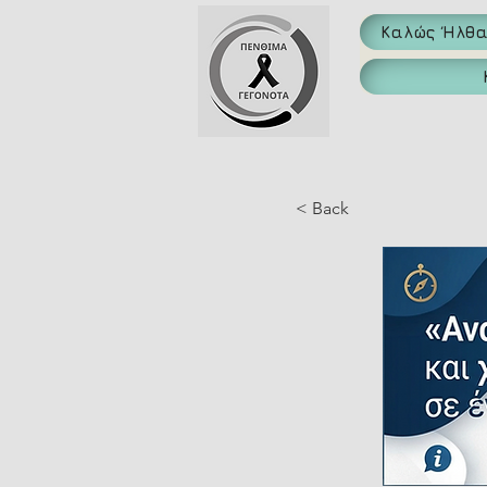
Καλώς Ήλθ
< Back