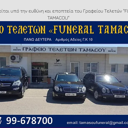
είται υπό την ευθύνη και εποπτεία του Γραφείου Τελετών "
TAMACOU"