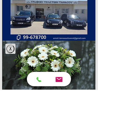
🕊️ 
Τα «Πένθιμα Γεγονότα» σας 
εκφράζουν ειλικρινή συλλυπητήρια.Ὁ 
Θεός να χαρίζει δύναμη και 
παρηγοριά στην οικογένεια. Αιωνία 
της ἡ μνήμη.