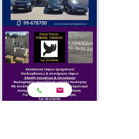
🕊️ 
Τα «Πένθιμα Γεγονότα» σας 
εκφράζουν ειλικρινή συλλυπητήρια.Ὁ 
Θεός να χαρίζει δύναμη και 
παρηγοριά στην οικογένεια. Αιωνία 
της ἡ μνήμη.