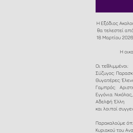
Η Εξόδιος Ακολο
θα τελεστεί από
18 Μαρτίου 2026,
Η οικ
Οι τεθλιμμένοι:
Σύζυγος: Παρασκ
Θυγατέρες: Έλενα
Γαμπρός:   Αρισ
Εγγόνια: Νικόλας
Αδελφή: Έλλη 
και λοιποί συγγεν
Παρακαλούμε όπω
Κυριακού του Αν