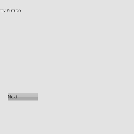
την Κύπρο.
Next