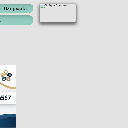
αι Πληρωμές
α