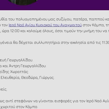
υθία του πολυαγαπημένου μας συζύγου, πατέρα, παππού κα
 τον 
Ιερό Ναό Αγίου Κυριακού του Αναχωριτού
 στον Κάμπο, τ
 ώρα 12:00 και καλούμε όλους, όσοι τιμούν την μνήμη του να
ογένεια θα δέχεται συλλυπητήρια στην εκκλησία από τις 11:3
ευή Γεωργαλλίδου. 
 και Άντρη Γεωργαλλίδου. 
τείδης Χωραττάς
, Ελευθερία, Θεοδώρα, Γιώργος. 
είς. 
ς αντί στεφάνων να γίνονται εισφορές για τον Ιερό Ναό Αγί
αχωριτού στον Κάμπο
.