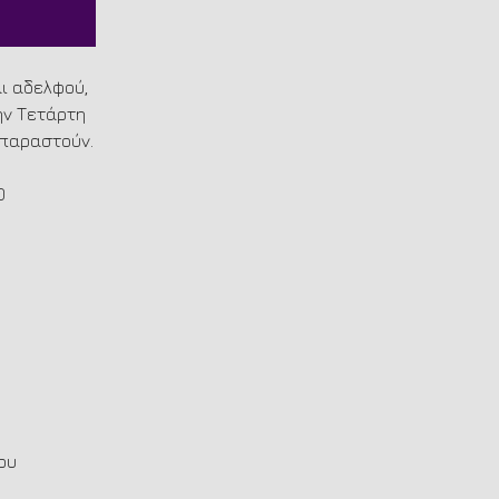
ι αδελφού, 
ην Τετάρτη 
 παραστούν.
0
ου 