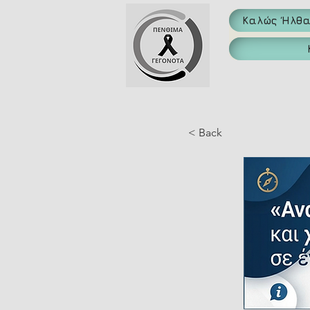
Καλώς Ήλθ
< Back