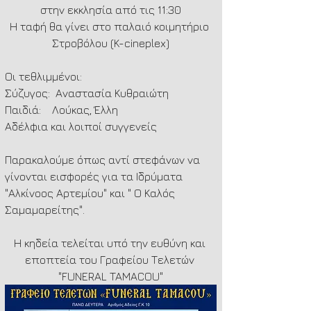
στην εκκλησία από τις 11:30
Η ταφή θα γίνει στο παλαιό κοιμητήριο 
Στροβόλου (K-cineplex)
Οι τεθλιμμένοι:
Σύζυγος:  Αναστασία Κυθραιώτη
Παιδιά:    Λούκας, Έλλη
Αδέλφια και λοιποί συγγενείς
Παρακαλούμε όπως αντί στεφάνων να 
γίνονται εισφορές για τα Ιδρύματα 
"Αλκίνοος Αρτεμίου" και " Ο Καλός 
Σαμαμαρείτης".
Η κηδεία τελείται υπό την ευθύνη και 
εποπτεία του Γραφείου Τελετών 
"FUNERAL TAMACOU"