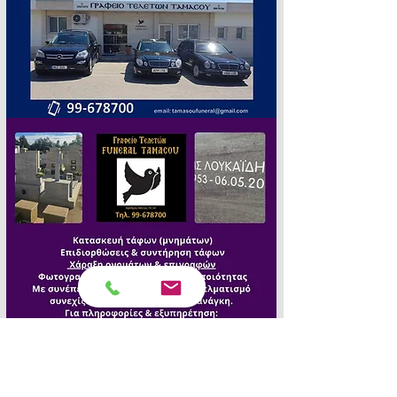
🕊️ 
Τα «Πένθιμα Γεγονότα» σας 
εκφράζουν ειλικρινή συλλυπητήρια.Ὁ 
Θεός να χαρίζει δύναμη και 