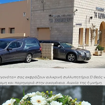
γονότα» σας εκφράζουν ειλικρινή συλλυπητήρια.Ὁ Θεός ν
αμη και παρηγοριά στην οικογένεια. Αιωνία της ἡ μνήμη.