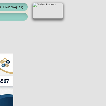
αι Πληρωμές
α