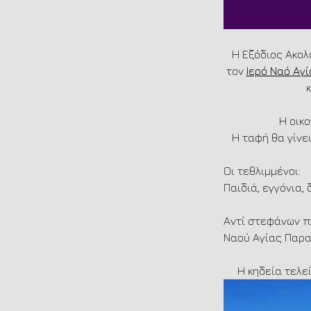
Η Εξόδιος Ακολ
τον 
Ιερό Ναό Αγ
Η οικ
Η ταφή θα γίνε
Οι τεθλιμμένοι:
Παιδιά, εγγόνια,
Αντί στεφάνων π
Ναού Αγίας Παρα
Η κηδεία τελε