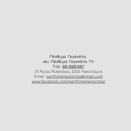
Πένθιμα Γεγονότα
και Πένθιμα Γεγονότα TV
Τηλ.
99 696567
21 Αγίου Νικολάου, 2312 Λακατάμια
Email:
penthimagegonota@gmail.com
www.facebook.com/penthimagegonota/