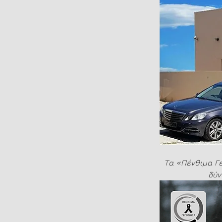
Τα «Πένθιμα Γε
δύν