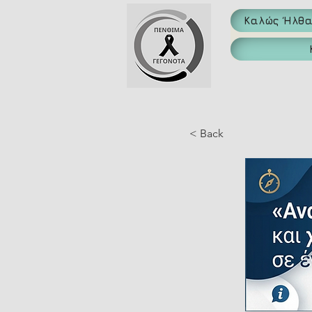
Καλώς Ήλθ
< Back