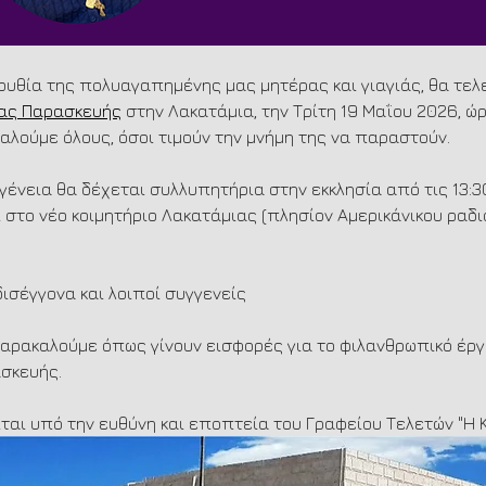
ουθία της πολυαγαπημένης μας μητέρας και γιαγιάς, θα τελ
ίας Παρασκευής
 στην Λακατάμια, την Τρίτη 19 Μαΐου 2026, ώρ
καλούμε όλους, όσοι τιμούν την μνήμη της να παραστούν.
ογένεια θα δέχεται συλλυπητήρια στην εκκλησία από τις 13:3
ι στο νέο κοιμητήριο Λακατάμιας (πλησίον Αμερικάνικου ραδ
 δισέγγονα και λοιποί συγγενείς
αρακαλούμε όπως γίνουν εισφορές για το φιλανθρωπικό έργο
σκευής.
ίται υπό την ευθύνη και εποπτεία του Γραφείου Τελετών "Η 