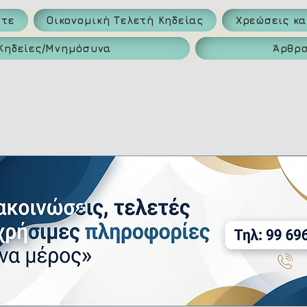
ατε
Οικονομική Τελετή Κηδείας
Χρεώσεις κ
Κηδείες/Μνημόσυνα
Άρθρ