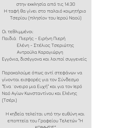
στην εκκλησία από τις 14:30
Η ταφή θα γίνει στο παλαιό κοιμητήριο 
Τσερίου (πλησίον του Ιερού Ναού)
Οι τεθλιμμένοι:
Παιδιά:  Πιερής - Ειρήνη Πιερή
             Ελένη - Στέλιος Τσεριώτης
             Αντρούλα Καραγιώργη  
Εγγόνια, δισέγγονα και λοιποί συγγενείς
Παρακαλούμε όπως αντί στεφάνων να 
γίνονται εισφορές για τον Σύνδεσμο 
"Ένα ¨ονειρο μια Ευχή" και για τον Ιερό 
Ναό Αγίων Κωνσταντίνου και Ελένης 
(Τσέρι)
Η κηδεία τελείται υπό την ευθύνη και 
εποπτεία του Γραφείου Τελετών "Η 
ΚΟΙΜΗΣΙΣ"